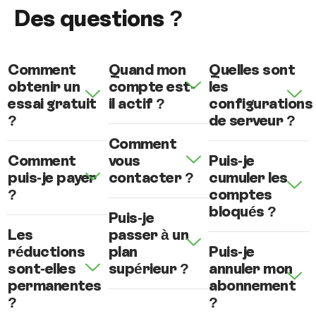
Des questions ?
Comment
Quand mon
Quelles sont
obtenir un
compte est-
les
essai gratuit
il actif ?
configurations
?
de serveur ?
Comment
Comment
vous
Puis-je
puis-je payer
contacter ?
cumuler les
?
comptes
bloqués ?
Puis-je
Les
passer à un
réductions
plan
Puis-je
sont-elles
supérieur ?
annuler mon
permanentes
abonnement
?
?