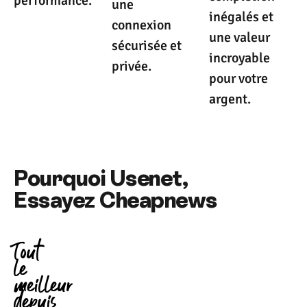
performance.
une
inégalés et
connexion
une valeur
sécurisée et
incroyable
privée.
pour votre
argent.
Pourquoi Usenet,
Essayez Cheapnews
Tout
le
meilleur
depuis