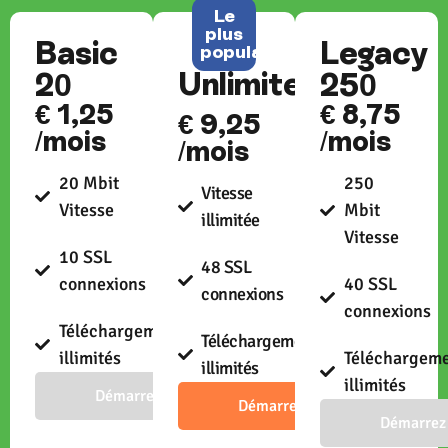
Le
plus
Basic
Legacy
populaire
Unlimited
20
250
€ 1,25
€ 8,75
€ 9,25
/mois
/mois
/mois
20 Mbit
250
Vitesse
Vitesse
Mbit
illimitée
Vitesse
10 SSL
48 SSL
connexions
40 SSL
connexions
connexions
Téléchargements
Téléchargements
illimités
Téléchargem
illimités
illimités
Démarrez
Démarrez
Démarrez