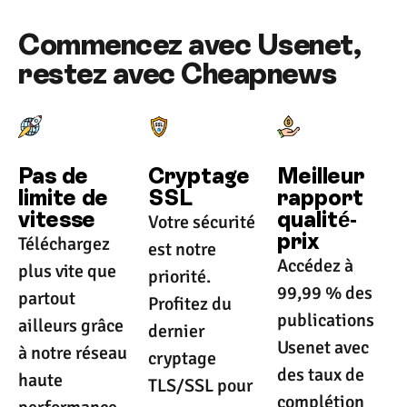
Commencez avec Usenet,
restez avec Cheapnews
Cryptage
Meilleur
Pas de
SSL
rapport
limite de
qualité-
vitesse
Votre sécurité
prix
Téléchargez
est notre
Accédez à
plus vite que
priorité.
99,99 % des
partout
Profitez du
publications
ailleurs grâce
dernier
Usenet avec
à notre réseau
cryptage
des taux de
haute
TLS/SSL pour
complétion