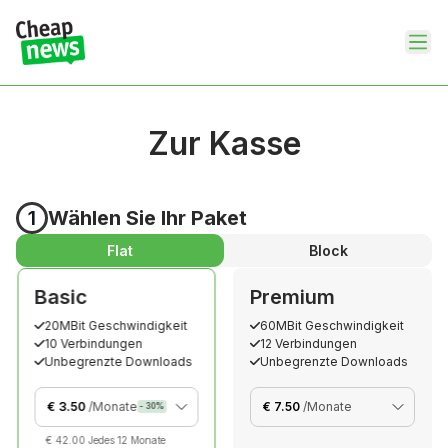
Zur Kasse
1
Wählen Sie Ihr Paket
Flat
Block
Basic
Premium
20MBit Geschwindigkeit
60MBit Geschwindigkeit
10 Verbindungen
12 Verbindungen
Unbegrenzte Downloads
Unbegrenzte Downloads
€
3.50
/
Monate
€
7.50
/
Monate
-
30
%
€
42.00 Jedes 12 Monate